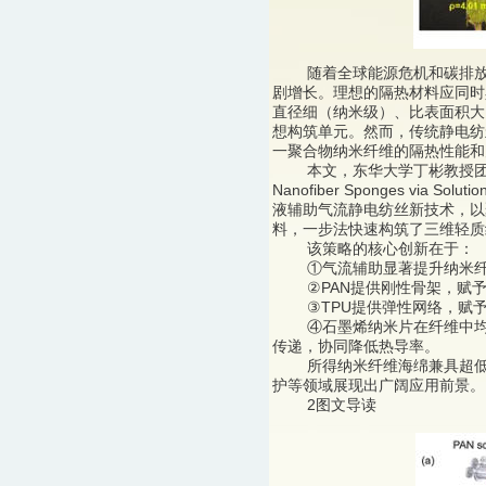
随着全球能源危机和碳排放问
剧增长。理想的隔热材料应同时
直径细（纳米级）、比表面积大
想构筑单元。然而，传统静电纺
一聚合物纳米纤维的隔热性能和
本文，东华大学丁彬教授团队在《ACS A
Nanofiber Sponges via Solu
液辅助气流静电纺丝新技术，以
料，一步法快速构筑了三维轻质纳米纤
该策略的核心创新在于：
①气流辅助显著提升纳米纤维
②PAN提供刚性骨架，赋予
③TPU提供弹性网络，赋予
④石墨烯纳米片在纤维中均匀
传递，协同降低热导率。
所得纳米纤维海绵兼具超低热
护等领域展现出广阔应用前景。
2图文导读