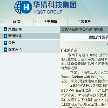
首 页
关于华清
主营业务
集团新闻
首页>>新闻中心>>新闻综述
新闻综述
生物质来源
公告
出
媒体评论
1 成果简介
双离子电池（DIBs）基于
能领域展现出巨大潜力。碳材料
而，碳负极普遍面临可逆容量低
动力学迟缓。
本文，华南理工大学袁文辉 研究员，
Doped Carbon with Integrated
论文。研究创新性地将生物质衍生N
优化的N/S-PCs展现出独
富的Li⁺存储活性位点，有序区
计算证实，N/S共掺杂效应提升
器件实现了以下优异性能： • 超高放
低自放电及高充电安全性，展