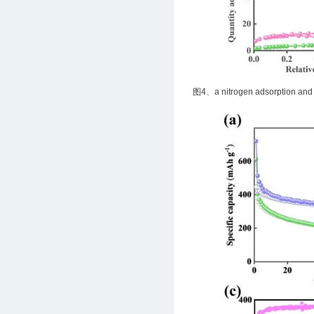
图4、a nitrogen adsorption and des