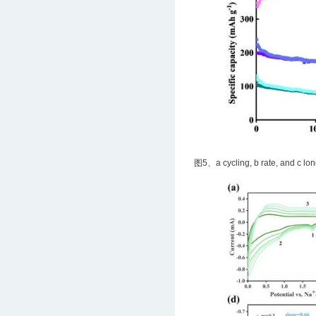
图5、a cycling, b rate, and c long