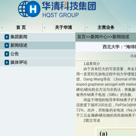
首 页
关于华清
主营业务
集团新闻
首页>>新闻中心>>新闻综述
新闻综述
西北大学：“海绵
公告
出
媒体评论
1成果简介
由于具有巨大的可逆容量，单金属相
用一直受到充放电过程中动力学缓慢
授、Gang Wang等在 《Journal of Mater
doped graphene aerogel with melio
磷化/硒化联合方法与水热法，将氮掺杂
被用作钠离子电池（SIBs）的负极。
得益于增强的电导率和钠离子扩散动力
流密度下循环100次后，FePSe3@N
72%。此外，所制备的全电池（Na₃V₂(
于三元金属磷/硒化物的高性能钠离
2图文导读